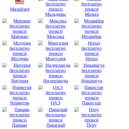
Малайзия
Мальдивы
Мальта
Марокко
Мексика
Мозамбик
Молдова
Монголия
Непал
Нигерия
Нидерланды
Никарагуа
Норвегия
ОАЭ
Пакистан
Панама
Парагвай
Перу