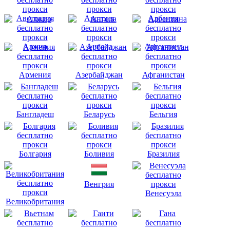
Австралия
Австрия
Албания
Алжир
Ангола
Аргентина
Армения
Азербайджан
Афганистан
Бангладеш
Беларусь
Бельгия
Болгария
Боливия
Бразилия
Венгрия
Венесуэла
Великобритания