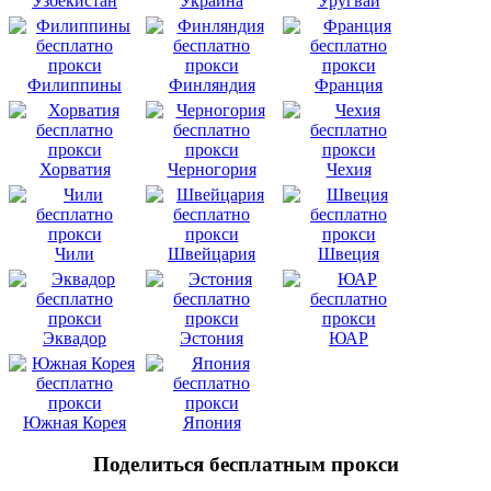
Узбекистан
Украина
Уругвай
Филиппины
Финляндия
Франция
Хорватия
Черногория
Чехия
Чили
Швейцария
Швеция
Эквадор
Эстония
ЮАР
Южная Корея
Япония
Поделиться бесплатным прокси