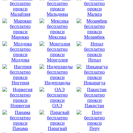
Малайзия
Мальдивы
Мальта
Марокко
Мексика
Мозамбик
Молдова
Монголия
Непал
Нигерия
Нидерланды
Никарагуа
Норвегия
ОАЭ
Пакистан
Панама
Парагвай
Перу