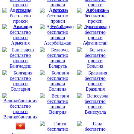
Австралия
Австрия
Албания
Алжир
Ангола
Аргентина
Армения
Азербайджан
Афганистан
Бангладеш
Беларусь
Бельгия
Болгария
Боливия
Бразилия
Венгрия
Венесуэла
Великобритания