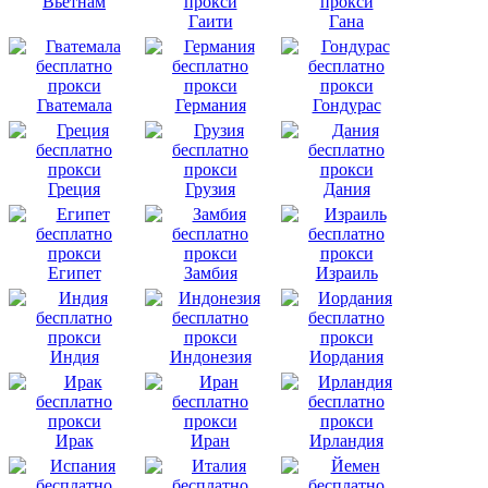
Вьетнам
Гаити
Гана
Гватемала
Германия
Гондурас
Греция
Грузия
Дания
Египет
Замбия
Израиль
Индия
Индонезия
Иордания
Ирак
Иран
Ирландия