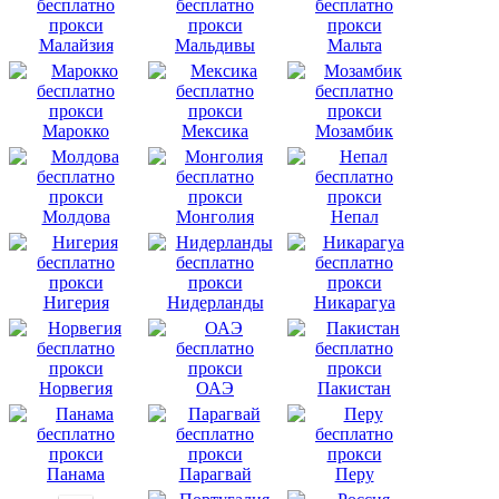
Малайзия
Мальдивы
Мальта
Марокко
Мексика
Мозамбик
Молдова
Монголия
Непал
Нигерия
Нидерланды
Никарагуа
Норвегия
ОАЭ
Пакистан
Панама
Парагвай
Перу