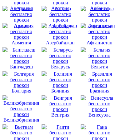
Австралия
Австрия
Албания
Алжир
Ангола
Аргентина
Армения
Азербайджан
Афганистан
Бангладеш
Беларусь
Бельгия
Болгария
Боливия
Бразилия
Венгрия
Венесуэла
Великобритания