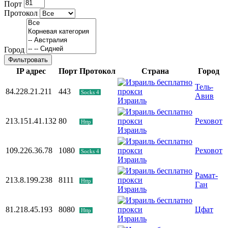
Порт
Протокол
Город
Фильтровать
IP адрес
Порт
Протокол
Страна
Город
Тель-
84.228.21.211
443
Socks 4
Авив
Израиль
213.151.41.132
80
Реховот
Http
Израиль
109.226.36.78
1080
Реховот
Socks 4
Израиль
Рамат-
213.8.199.238
8111
Http
Ган
Израиль
81.218.45.193
8080
Цфат
Http
Израиль