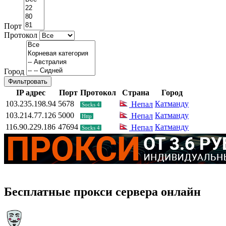
Порт
Протокол
Город
Фильтровать
IP адрес
Порт
Протокол
Страна
Город
103.235.198.94
5678
Катманду
Непал
Socks 4
103.214.77.126
5000
Катманду
Непал
Http
116.90.229.186
47694
Катманду
Непал
Socks 4
Бесплатные прокси сервера онлайн