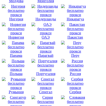
Молдова
Монголия
Нигерия
Нидерланды
Никарагуа
Норвегия
ОАЭ
Пакистан
Панама
Парагвай
Перу
Польша
Португалия
Россия
Румыния
Сенегал
Сербия