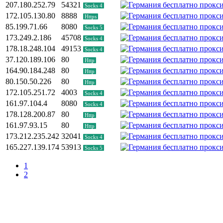
207.180.252.79
54321
Socks 4
172.105.130.80
8888
Https
85.199.71.66
8080
Socks 5
173.249.2.186
45708
Socks 4
178.18.248.104
49153
Socks 4
37.120.189.106
80
Http
164.90.184.248
80
Http
80.150.50.226
80
Http
172.105.251.72
4003
Socks 4
161.97.104.4
8080
Socks 4
178.128.200.87
80
Http
161.97.93.15
80
Http
173.212.235.242
32041
Socks 4
165.227.139.174
53913
Socks 5
1
2