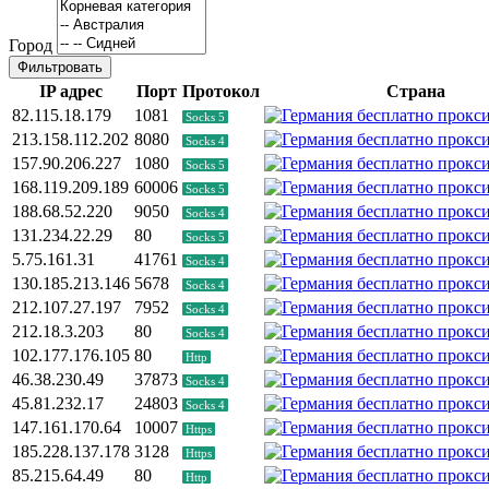
Город
Фильтровать
IP адрес
Порт
Протокол
Страна
82.115.18.179
1081
Socks 5
213.158.112.202
8080
Socks 4
157.90.206.227
1080
Socks 5
168.119.209.189
60006
Socks 5
188.68.52.220
9050
Socks 4
131.234.22.29
80
Socks 5
5.75.161.31
41761
Socks 4
130.185.213.146
5678
Socks 4
212.107.27.197
7952
Socks 4
212.18.3.203
80
Socks 4
102.177.176.105
80
Http
46.38.230.49
37873
Socks 4
45.81.232.17
24803
Socks 4
147.161.170.64
10007
Https
185.228.137.178
3128
Https
85.215.64.49
80
Http