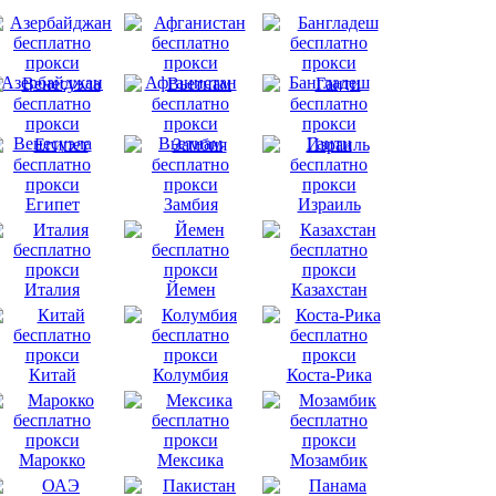
Азербайджан
Афганистан
Бангладеш
Венесуэла
Вьетнам
Гаити
Египет
Замбия
Израиль
Италия
Йемен
Казахстан
Китай
Колумбия
Коста-Рика
Марокко
Мексика
Мозамбик