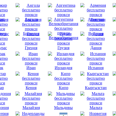
ир
Ангола
Аргентина
Армения
вия
Бразилия
Венгрия
Великобритания
урас
Греция
Грузия
Дания
ак
Иран
Ирландия
Испания
ар
Кения
Кипр
Кыргызстан
ония
Малайзия
Мальдивы
Мальта