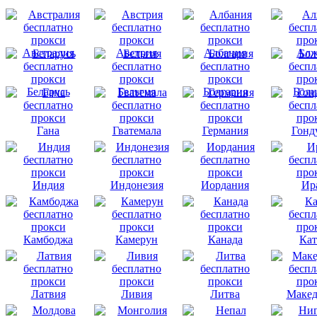
Австралия
Австрия
Албания
Алж
Беларусь
Бельгия
Болгария
Боли
Гана
Гватемала
Германия
Гонд
Индия
Индонезия
Иордания
Ир
Камбоджа
Камерун
Канада
Кат
Латвия
Ливия
Литва
Макед