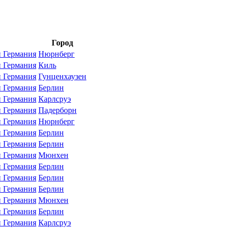
Город
Германия
Нюрнберг
Германия
Киль
Германия
Гунценхаузен
Германия
Берлин
Германия
Карлсруэ
Германия
Падерборн
Германия
Нюрнберг
Германия
Берлин
Германия
Берлин
Германия
Мюнхен
Германия
Берлин
Германия
Берлин
Германия
Берлин
Германия
Мюнхен
Германия
Берлин
Германия
Карлсруэ