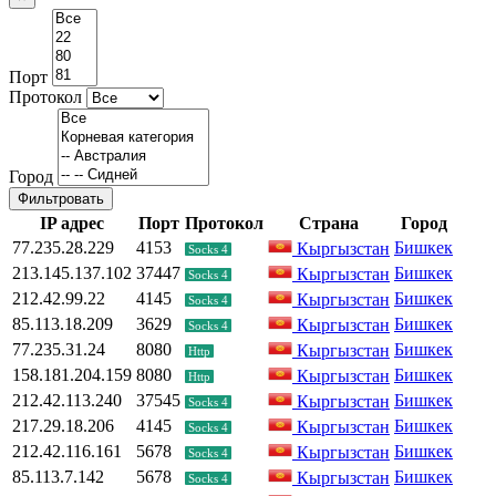
Порт
Протокол
Город
Фильтровать
IP адрес
Порт
Протокол
Страна
Город
77.235.28.229
4153
Бишкек
Кыргызстан
Socks 4
213.145.137.102
37447
Бишкек
Кыргызстан
Socks 4
212.42.99.22
4145
Бишкек
Кыргызстан
Socks 4
85.113.18.209
3629
Бишкек
Кыргызстан
Socks 4
77.235.31.24
8080
Бишкек
Кыргызстан
Http
158.181.204.159
8080
Бишкек
Кыргызстан
Http
212.42.113.240
37545
Бишкек
Кыргызстан
Socks 4
217.29.18.206
4145
Бишкек
Кыргызстан
Socks 4
212.42.116.161
5678
Бишкек
Кыргызстан
Socks 4
85.113.7.142
5678
Бишкек
Кыргызстан
Socks 4