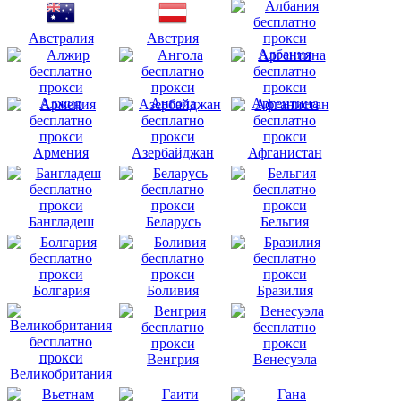
Австралия
Австрия
Албания
Алжир
Ангола
Аргентина
Армения
Азербайджан
Афганистан
Бангладеш
Беларусь
Бельгия
Болгария
Боливия
Бразилия
Венгрия
Венесуэла
Великобритания