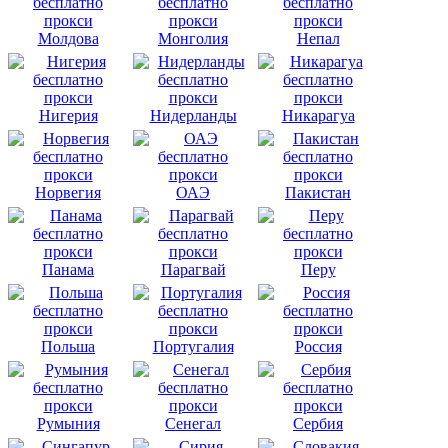
Молдова
Монголия
Непал
Нигерия
Нидерланды
Никарагуа
Норвегия
ОАЭ
Пакистан
Панама
Парагвай
Перу
Польша
Португалия
Россия
Румыния
Сенегал
Сербия