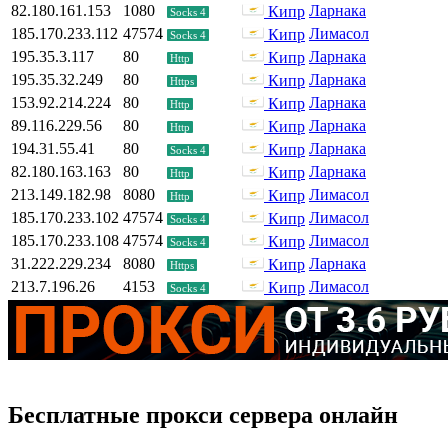
82.180.161.153
1080
Ларнака
Кипр
Socks 4
185.170.233.112
47574
Лимасол
Кипр
Socks 4
195.35.3.117
80
Ларнака
Кипр
Http
195.35.32.249
80
Ларнака
Кипр
Https
153.92.214.224
80
Ларнака
Кипр
Http
89.116.229.56
80
Ларнака
Кипр
Http
194.31.55.41
80
Ларнака
Кипр
Socks 4
82.180.163.163
80
Ларнака
Кипр
Http
213.149.182.98
8080
Лимасол
Кипр
Http
185.170.233.102
47574
Лимасол
Кипр
Socks 4
185.170.233.108
47574
Лимасол
Кипр
Socks 4
31.222.229.234
8080
Ларнака
Кипр
Https
213.7.196.26
4153
Лимасол
Кипр
Socks 4
Бесплатные прокси сервера онлайн