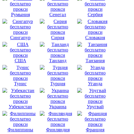
Румыния
Сенегал
Сербия
Сингапур
Сирия
Словакия
США
Таиланд
Танзания
Тунис
Турция
Уганда
Узбекистан
Украина
Уругвай
Филиппины
Финляндия
Франция