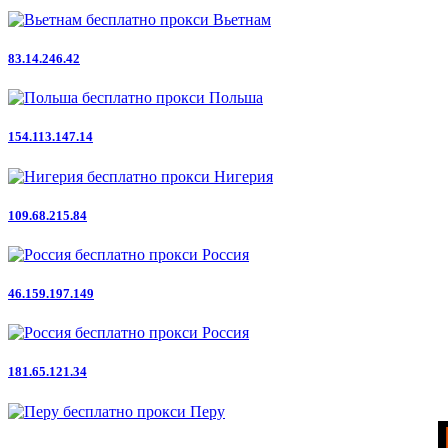
Вьетнам
83.14.246.42
Польша
154.113.147.14
Нигерия
109.68.215.84
Россия
46.159.197.149
Россия
181.65.121.34
Перу