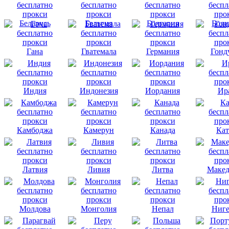
Беларусь
Бельгия
Болгария
Боли
Гана
Гватемала
Германия
Гонд
Индия
Индонезия
Иордания
Ир
Камбоджа
Камерун
Канада
Кат
Латвия
Ливия
Литва
Макед
Молдова
Монголия
Непал
Ниге