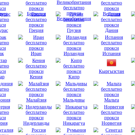
вия
Бразилия
Венгрия
Великобритания
урас
Греция
Грузия
Дания
ак
Иран
Ирландия
Испания
Кыргызстан
ар
Кения
Кипр
ония
Малайзия
Мальдивы
Мальта
рия
Нидерланды
Никарагуа
Норвегия