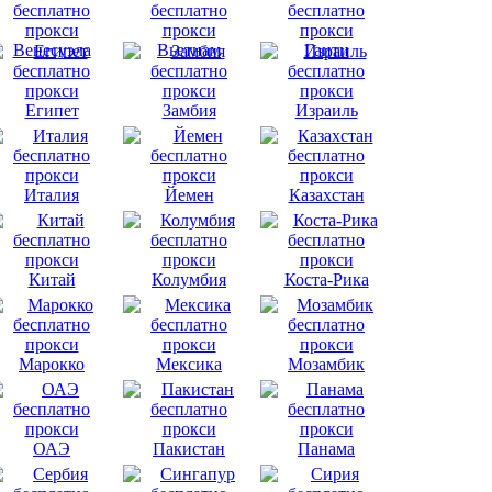
Венесуэла
Вьетнам
Гаити
Египет
Замбия
Израиль
Италия
Йемен
Казахстан
Китай
Колумбия
Коста-Рика
Марокко
Мексика
Мозамбик
ОАЭ
Пакистан
Панама