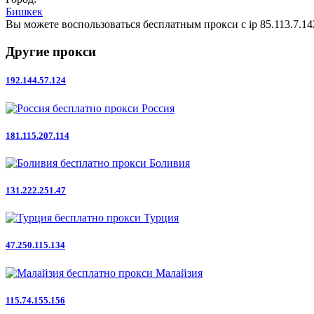
Бишкек
Вы можете воспользоваться бесплатным прокси с ip 85.113.7.14
Другие прокси
192.144.57.124
Россия
181.115.207.114
Боливия
131.222.251.47
Турция
47.250.115.134
Малайзия
115.74.155.156