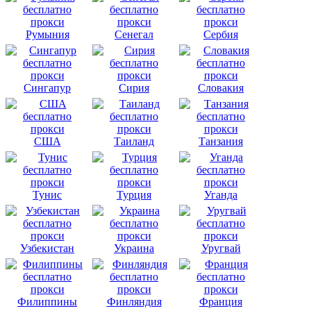
Румыния
Сенегал
Сербия
Сингапур
Сирия
Словакия
США
Таиланд
Танзания
Тунис
Турция
Уганда
Узбекистан
Украина
Уругвай
Филиппины
Финляндия
Франция