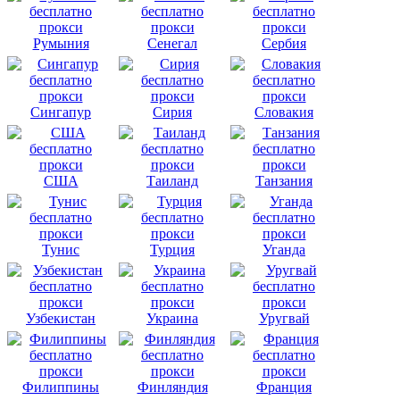
Румыния
Сенегал
Сербия
Сингапур
Сирия
Словакия
США
Таиланд
Танзания
Тунис
Турция
Уганда
Узбекистан
Украина
Уругвай
Филиппины
Финляндия
Франция