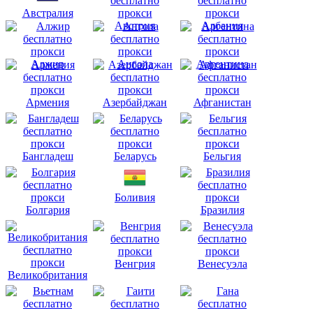
Австралия
Австрия
Албания
Алжир
Ангола
Аргентина
Армения
Азербайджан
Афганистан
Бангладеш
Беларусь
Бельгия
Боливия
Болгария
Бразилия
Венгрия
Венесуэла
Великобритания