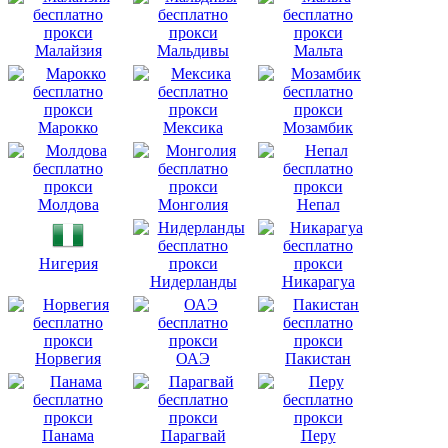
Малайзия
Мальдивы
Мальта
Марокко
Мексика
Мозамбик
Молдова
Монголия
Непал
Нигерия
Нидерланды
Никарагуа
Норвегия
ОАЭ
Пакистан
Панама
Парагвай
Перу