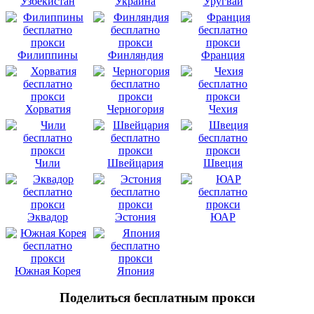
Узбекистан
Украина
Уругвай
Филиппины
Финляндия
Франция
Хорватия
Черногория
Чехия
Чили
Швейцария
Швеция
Эквадор
Эстония
ЮАР
Южная Корея
Япония
Поделиться бесплатным прокси