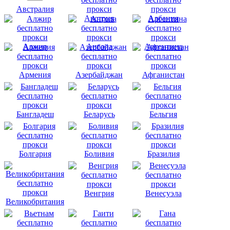
Австралия
Австрия
Албания
Алжир
Ангола
Аргентина
Армения
Азербайджан
Афганистан
Бангладеш
Беларусь
Бельгия
Болгария
Боливия
Бразилия
Венгрия
Венесуэла
Великобритания