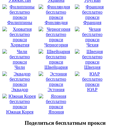
Узбекистан
Украина
Уругвай
Филиппины
Финляндия
Франция
Хорватия
Черногория
Чехия
Чили
Швейцария
Швеция
Эквадор
Эстония
ЮАР
Южная Корея
Япония
Поделиться бесплатным прокси