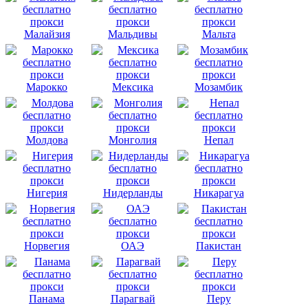
Малайзия
Мальдивы
Мальта
Марокко
Мексика
Мозамбик
Молдова
Монголия
Непал
Нигерия
Нидерланды
Никарагуа
Норвегия
ОАЭ
Пакистан
Панама
Парагвай
Перу