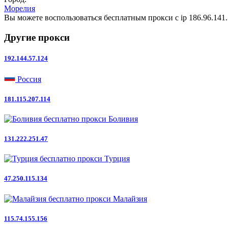
Морелия
Вы можете воспользоваться бесплатным прокси с ip 186.96.141.
Другие прокси
192.144.57.124
Россия
181.115.207.114
Боливия
131.222.251.47
Турция
47.250.115.134
Малайзия
115.74.155.156