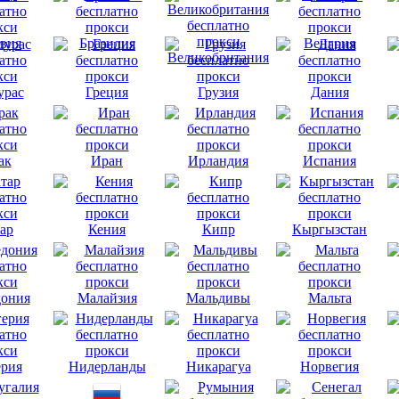
вия
Бразилия
Венгрия
Великобритания
урас
Греция
Грузия
Дания
ак
Иран
Ирландия
Испания
ар
Кения
Кипр
Кыргызстан
ония
Малайзия
Мальдивы
Мальта
рия
Нидерланды
Никарагуа
Норвегия