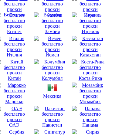
Венесуэла
Вьетнам
Гаити
Египет
Замбия
Израиль
Италия
Йемен
Казахстан
Китай
Колумбия
Коста-Рика
Мексика
Марокко
Мозамбик
ОАЭ
Пакистан
Панама