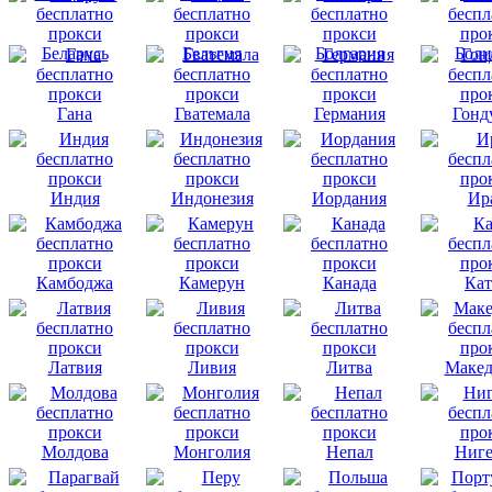
Беларусь
Бельгия
Болгария
Боли
Гана
Гватемала
Германия
Гонд
Индия
Индонезия
Иордания
Ир
Камбоджа
Камерун
Канада
Кат
Латвия
Ливия
Литва
Макед
Молдова
Монголия
Непал
Ниге