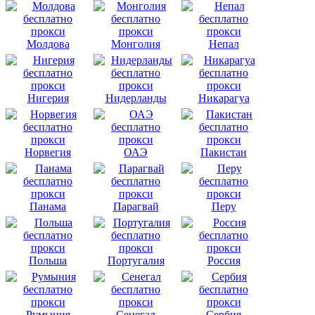
Молдова
Монголия
Непал
Нигерия
Нидерланды
Никарагуа
Норвегия
ОАЭ
Пакистан
Панама
Парагвай
Перу
Польша
Португалия
Россия
Румыния
Сенегал
Сербия