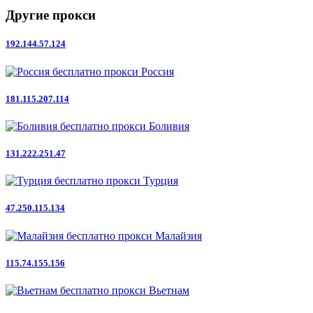
Другие прокси
192.144.57.124
Россия
181.115.207.114
Боливия
131.222.251.47
Турция
47.250.115.134
Малайзия
115.74.155.156
Вьетнам