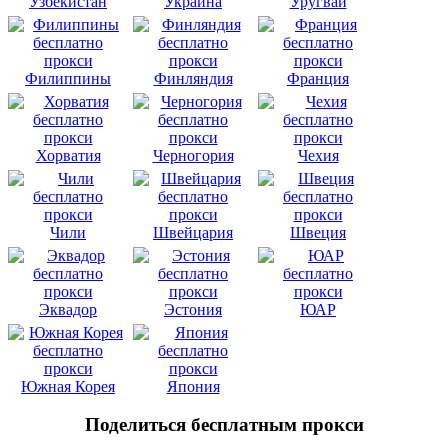
Узбекистан
Украина
Уругвай
Филиппины
Финляндия
Франция
Хорватия
Черногория
Чехия
Чили
Швейцария
Швеция
Эквадор
Эстония
ЮАР
Южная Корея
Япония
Поделиться бесплатным прокси