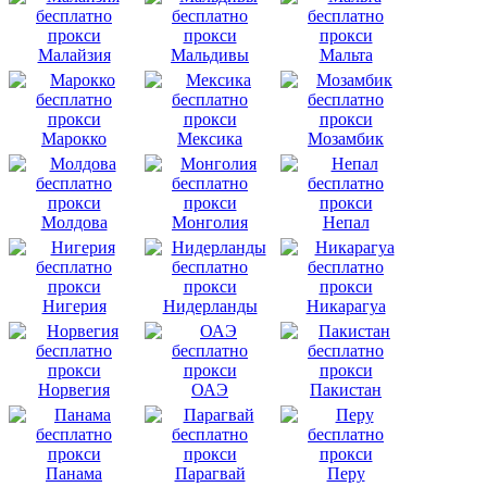
Малайзия
Мальдивы
Мальта
Марокко
Мексика
Мозамбик
Молдова
Монголия
Непал
Нигерия
Нидерланды
Никарагуа
Норвегия
ОАЭ
Пакистан
Панама
Парагвай
Перу