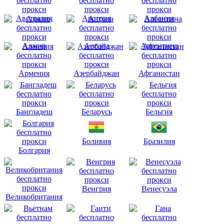
Австралия
Австрия
Албания
Алжир
Ангола
Аргентина
Армения
Азербайджан
Афганистан
Бангладеш
Беларусь
Бельгия
Боливия
Бразилия
Болгария
Венгрия
Венесуэла
Великобритания