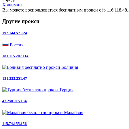
Хошимин
Вы можете воспользоваться бесплатным прокси с ip 116.118.48.
Другие прокси
192.144.57.124
Россия
181.115.207.114
Боливия
131.222.251.47
Турция
47.250.115.134
Малайзия
115.74.155.156