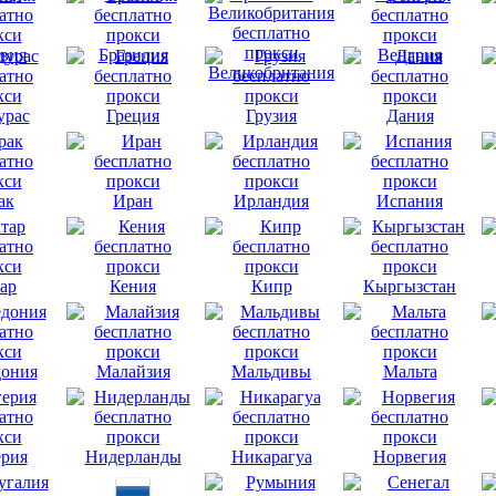
вия
Бразилия
Венгрия
Великобритания
урас
Греция
Грузия
Дания
ак
Иран
Ирландия
Испания
ар
Кения
Кипр
Кыргызстан
ония
Малайзия
Мальдивы
Мальта
рия
Нидерланды
Никарагуа
Норвегия