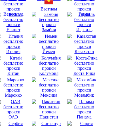
Вьетнам
Венесуэла
Гаити
Египет
Замбия
Израиль
Италия
Йемен
Казахстан
Китай
Колумбия
Коста-Рика
Марокко
Мексика
Мозамбик
ОАЭ
Пакистан
Панама