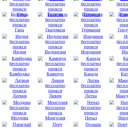
Беларусь
Бельгия
Болгария
Боли
Гана
Гватемала
Германия
Гонд
Индия
Индонезия
Иордания
Ир
Камбоджа
Камерун
Канада
Кат
Латвия
Ливия
Литва
Макед
Молдова
Монголия
Непал
Ниге