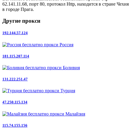
62.141.11.68, порт 80, протокол Http, находится в стране Чехия
в городе Прага.
Другие прокси
192.144.57.124
Россия
181.115.207.114
Боливия
131.222.251.47
Турция
47.250.115.134
Малайзия
115.74.155.156