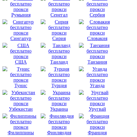
Румыния
Сенегал
Сербия
Сингапур
Сирия
Словакия
США
Таиланд
Танзания
Тунис
Турция
Уганда
Узбекистан
Украина
Уругвай
Филиппины
Финляндия
Франция