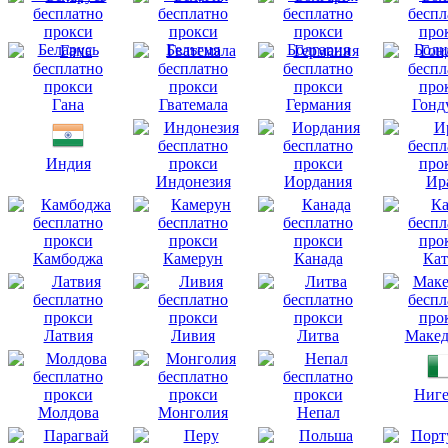
Беларусь
Бельгия
Болгария
Боли
Гана
Гватемала
Германия
Гонд
Индия
Индонезия
Иордания
Ир
Камбоджа
Камерун
Канада
Кат
Латвия
Ливия
Литва
Макед
Ниге
Молдова
Монголия
Непал