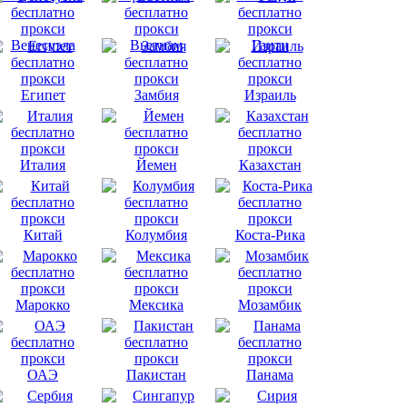
Венесуэла
Вьетнам
Гаити
Египет
Замбия
Израиль
Италия
Йемен
Казахстан
Китай
Колумбия
Коста-Рика
Марокко
Мексика
Мозамбик
ОАЭ
Пакистан
Панама