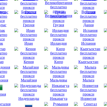
вия
Бразилия
Венгрия
Великобритания
урас
Греция
Грузия
Дания
ак
Иран
Ирландия
Испания
ар
Кения
Кипр
Кыргызстан
ония
Малайзия
Мальдивы
Мальта
рия
Нидерланды
Никарагуа
Норвегия