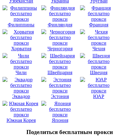
Узбекистан
Украина
Уругвай
Филиппины
Финляндия
Франция
Хорватия
Черногория
Чехия
Чили
Швейцария
Швеция
Эквадор
Эстония
ЮАР
Южная Корея
Япония
Поделиться бесплатным прокси