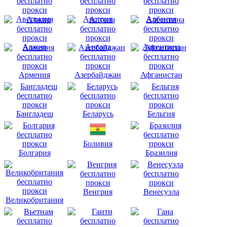
Австралия
Австрия
Албания
Алжир
Ангола
Аргентина
Армения
Азербайджан
Афганистан
Бангладеш
Беларусь
Бельгия
Боливия
Болгария
Бразилия
Венгрия
Венесуэла
Великобритания