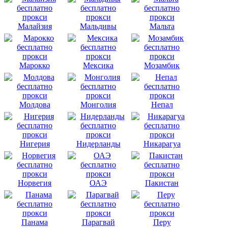
Малайзия
Мальдивы
Мальта
Марокко
Мексика
Мозамбик
Молдова
Монголия
Непал
Нигерия
Нидерланды
Никарагуа
Норвегия
ОАЭ
Пакистан
Панама
Парагвай
Перу