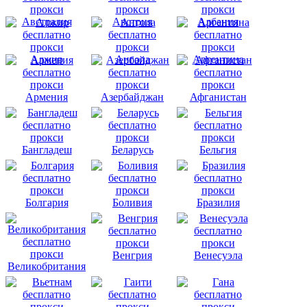
Австралия
Австрия
Албания
Алжир
Ангола
Аргентина
Армения
Азербайджан
Афганистан
Бангладеш
Беларусь
Бельгия
Болгария
Боливия
Бразилия
Венгрия
Венесуэла
Великобритания