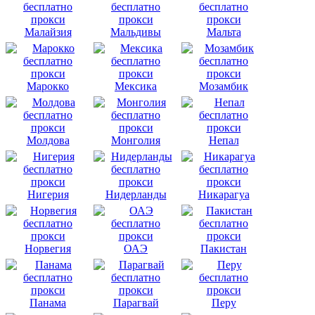
Малайзия
Мальдивы
Мальта
Марокко
Мексика
Мозамбик
Молдова
Монголия
Непал
Нигерия
Нидерланды
Никарагуа
Норвегия
ОАЭ
Пакистан
Панама
Парагвай
Перу