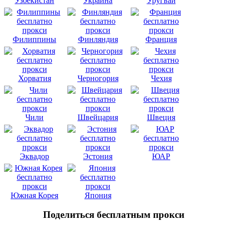
Узбекистан
Украина
Уругвай
Филиппины
Финляндия
Франция
Хорватия
Черногория
Чехия
Чили
Швейцария
Швеция
Эквадор
Эстония
ЮАР
Южная Корея
Япония
Поделиться бесплатным прокси