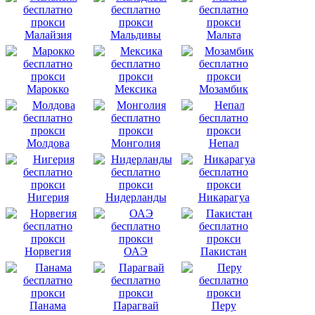
Малайзия
Мальдивы
Мальта
Марокко
Мексика
Мозамбик
Молдова
Монголия
Непал
Нигерия
Нидерланды
Никарагуа
Норвегия
ОАЭ
Пакистан
Панама
Парагвай
Перу