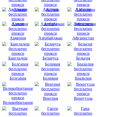
Австралия
Австрия
Албания
Алжир
Ангола
Аргентина
Армения
Азербайджан
Афганистан
Бангладеш
Беларусь
Бельгия
Болгария
Боливия
Бразилия
Венгрия
Венесуэла
Великобритания