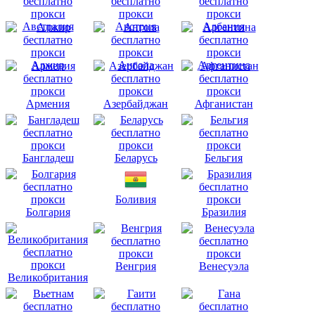
Австралия
Австрия
Албания
Алжир
Ангола
Аргентина
Армения
Азербайджан
Афганистан
Бангладеш
Беларусь
Бельгия
Боливия
Болгария
Бразилия
Венгрия
Венесуэла
Великобритания