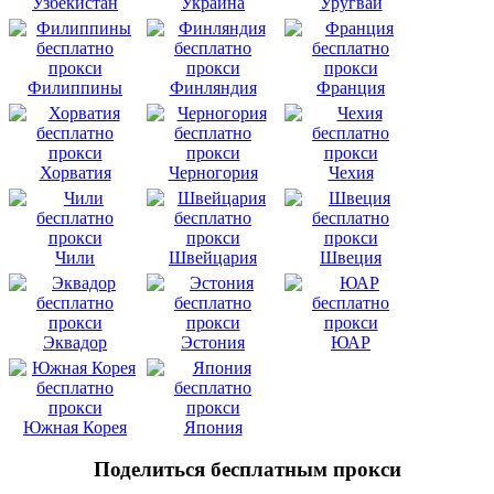
Узбекистан
Украина
Уругвай
Филиппины
Финляндия
Франция
Хорватия
Черногория
Чехия
Чили
Швейцария
Швеция
Эквадор
Эстония
ЮАР
Южная Корея
Япония
Поделиться бесплатным прокси