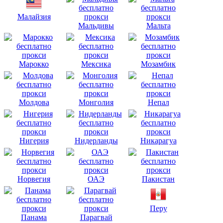
Малайзия
Мальдивы
Мальта
Марокко
Мексика
Мозамбик
Молдова
Монголия
Непал
Нигерия
Нидерланды
Никарагуа
Норвегия
ОАЭ
Пакистан
Перу
Панама
Парагвай