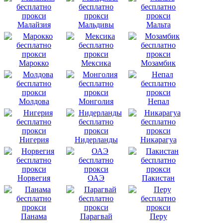
Малайзия
Мальдивы
Мальта
Марокко
Мексика
Мозамбик
Молдова
Монголия
Непал
Нигерия
Нидерланды
Никарагуа
Норвегия
ОАЭ
Пакистан
Панама
Парагвай
Перу