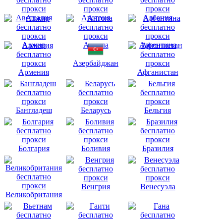
Австралия
Австрия
Албания
Алжир
Ангола
Аргентина
Азербайджан
Армения
Афганистан
Бангладеш
Беларусь
Бельгия
Болгария
Боливия
Бразилия
Венгрия
Венесуэла
Великобритания