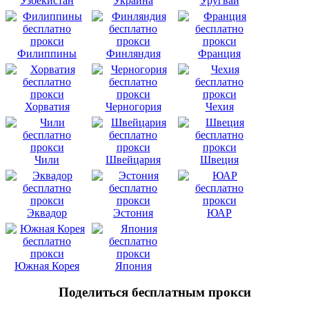
Узбекистан
Украина
Уругвай
Филиппины
Финляндия
Франция
Хорватия
Черногория
Чехия
Чили
Швейцария
Швеция
Эквадор
Эстония
ЮАР
Южная Корея
Япония
Поделиться бесплатным прокси