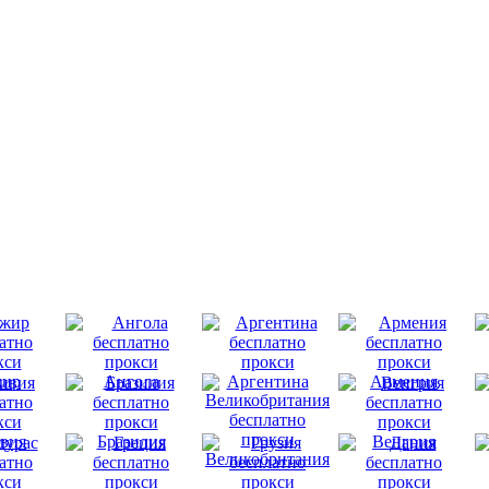
ир
Ангола
Аргентина
Армения
вия
Бразилия
Венгрия
Великобритания