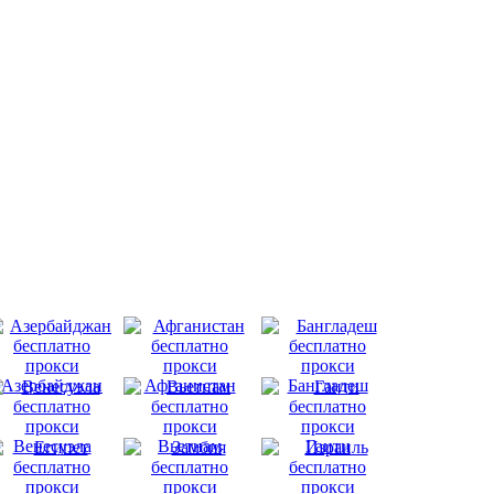
Азербайджан
Афганистан
Бангладеш
Венесуэла
Вьетнам
Гаити