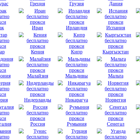
урас
Греция
Грузия
Дания
ак
Иран
Ирландия
Испания
ар
Кения
Кипр
Кыргызстан
ония
Малайзия
Мальдивы
Мальта
рия
Нидерланды
Никарагуа
Норвегия
галия
Россия
Румыния
Сенегал