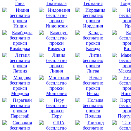
Гана
Гватемала
Германия
Гонд
Индия
Индонезия
Иордания
Ир
Камбоджа
Камерун
Канада
Кат
Латвия
Ливия
Литва
Макед
Молдова
Монголия
Непал
Ниге
Парагвай
Перу
Польша
Порту