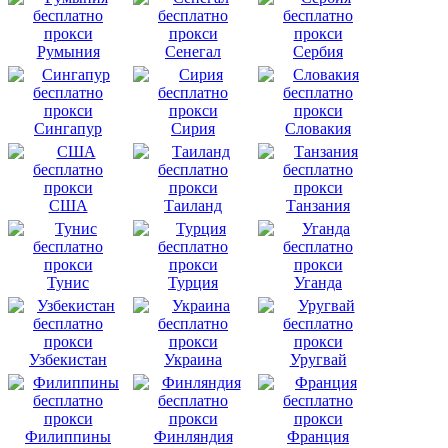
Румыния
Сенегал
Сербия
Сингапур
Сирия
Словакия
США
Таиланд
Танзания
Тунис
Турция
Уганда
Узбекистан
Украина
Уругвай
Филиппины
Финляндия
Франция