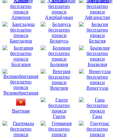
Алжир
Ангола
Аргентина
Армения
Азербайджан
Афганистан
Бангладеш
Беларусь
Бельгия
Болгария
Боливия
Бразилия
Венгрия
Венесуэла
Великобритания
Вьетнам
Гаити
Гана