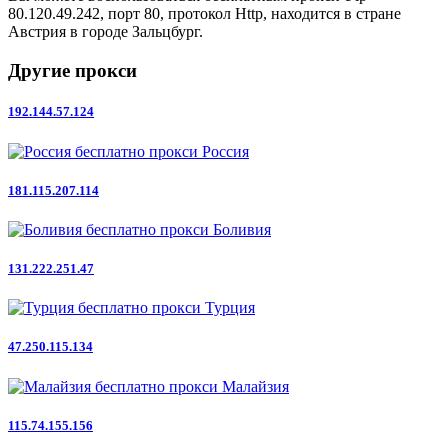
80.120.49.242, порт 80, протокол Http, находится в стране
Австрия в городе Зальцбург.
Другие прокси
192.144.57.124
Россия
181.115.207.114
Боливия
131.222.251.47
Турция
47.250.115.134
Малайзия
115.74.155.156