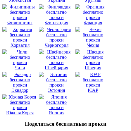
Узбекистан
Украина
Уругвай
Филиппины
Финляндия
Франция
Хорватия
Черногория
Чехия
Чили
Швейцария
Швеция
Эквадор
Эстония
ЮАР
Южная Корея
Япония
Поделиться бесплатным прокси