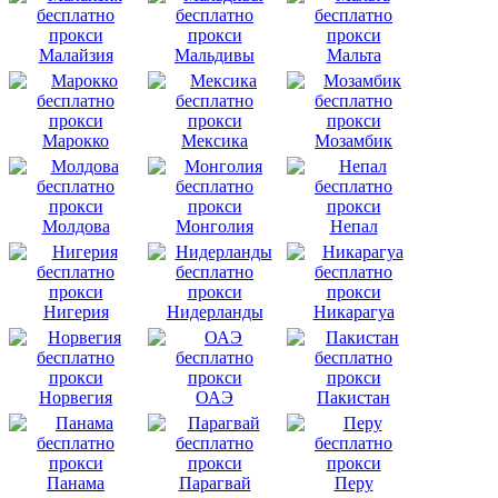
Малайзия
Мальдивы
Мальта
Марокко
Мексика
Мозамбик
Молдова
Монголия
Непал
Нигерия
Нидерланды
Никарагуа
Норвегия
ОАЭ
Пакистан
Панама
Парагвай
Перу