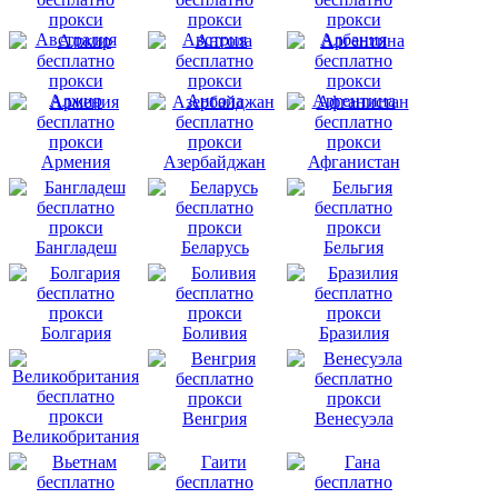
Австралия
Австрия
Албания
Алжир
Ангола
Аргентина
Армения
Азербайджан
Афганистан
Бангладеш
Беларусь
Бельгия
Болгария
Боливия
Бразилия
Венгрия
Венесуэла
Великобритания