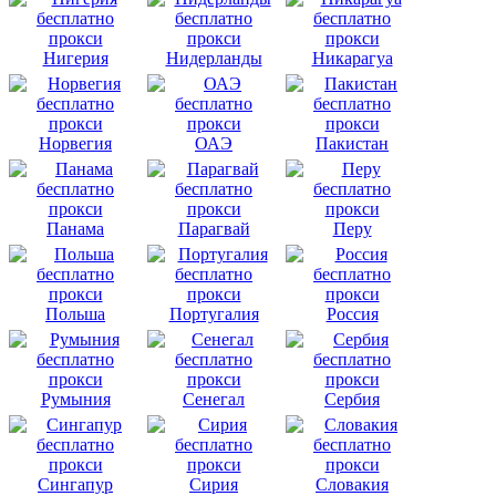
Нигерия
Нидерланды
Никарагуа
Норвегия
ОАЭ
Пакистан
Панама
Парагвай
Перу
Польша
Португалия
Россия
Румыния
Сенегал
Сербия
Сингапур
Сирия
Словакия