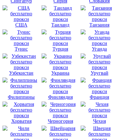
Сингапур
Сирия
Словакия
США
Таиланд
Танзания
Тунис
Турция
Уганда
Узбекистан
Украина
Уругвай
Филиппины
Финляндия
Франция
Хорватия
Черногория
Чехия