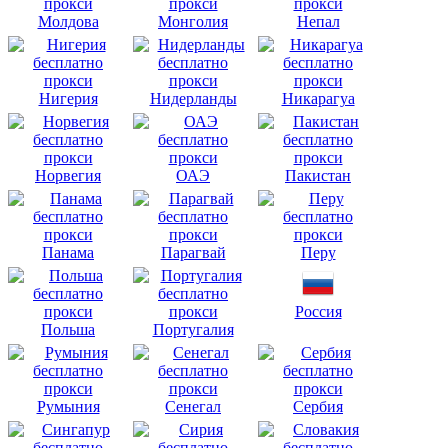
Молдова
Монголия
Непал
Нигерия
Нидерланды
Никарагуа
Норвегия
ОАЭ
Пакистан
Панама
Парагвай
Перу
Россия
Польша
Португалия
Румыния
Сенегал
Сербия