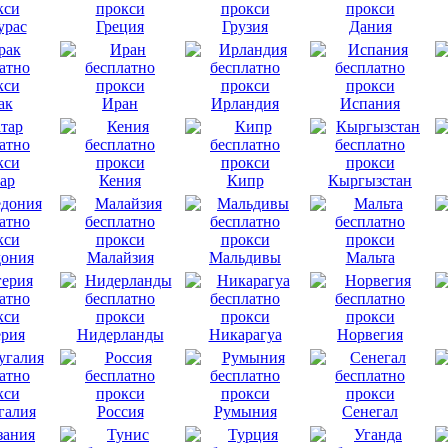
урас
Греция
Грузия
Дания
ак
Иран
Ирландия
Испания
ар
Кения
Кипр
Кыргызстан
ония
Малайзия
Мальдивы
Мальта
рия
Нидерланды
Никарагуа
Норвегия
галия
Россия
Румыния
Сенегал