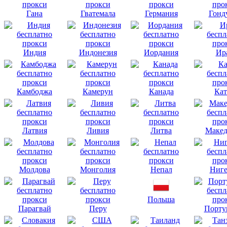
Гана
Гватемала
Германия
Гонд
Индия
Индонезия
Иордания
Ир
Камбоджа
Камерун
Канада
Кат
Латвия
Ливия
Литва
Макед
Молдова
Монголия
Непал
Ниге
Польша
Парагвай
Перу
Порту