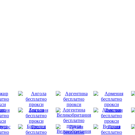
ир
Ангола
Аргентина
Армения
вия
Бразилия
Венгрия
Великобритания