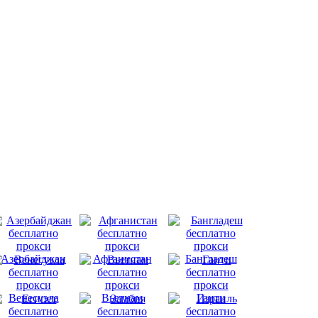
Азербайджан
Афганистан
Бангладеш
Венесуэла
Вьетнам
Гаити