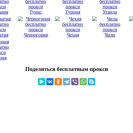
ания
Тунис
Турция
Уганда
атия
Черногория
Чехия
Чили
ния
Поделиться бесплатным прокси