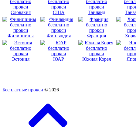
Словакия
США
Таиланд
Танз
Филиппины
Финляндия
Франция
Хорв
Эстония
ЮАР
Южная Корея
Япо
Бесплатные прокси
© 2026