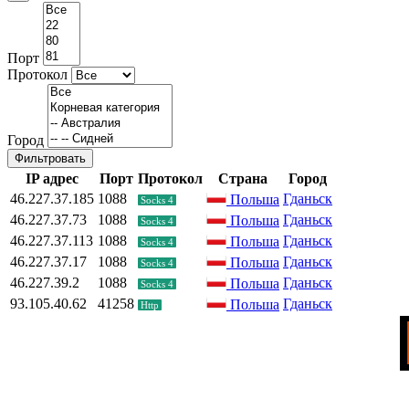
Порт
Протокол
Город
Фильтровать
IP адрес
Порт
Протокол
Страна
Город
46.227.37.185
1088
Гданьск
Польша
Socks 4
46.227.37.73
1088
Гданьск
Польша
Socks 4
46.227.37.113
1088
Гданьск
Польша
Socks 4
46.227.37.17
1088
Гданьск
Польша
Socks 4
46.227.39.2
1088
Гданьск
Польша
Socks 4
93.105.40.62
41258
Гданьск
Польша
Http