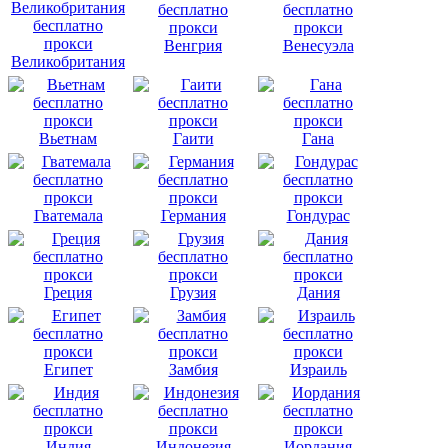
Венгрия
Венесуэла
Великобритания
Вьетнам
Гаити
Гана
Гватемала
Германия
Гондурас
Греция
Грузия
Дания
Египет
Замбия
Израиль
Индия
Индонезия
Иордания