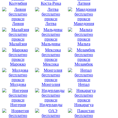
Колумбия
Коста-Рика
Латвия
Ливия
Литва
Македония
Малайзия
Мальдивы
Мальта
Марокко
Мексика
Мозамбик
Молдова
Монголия
Непал
Нигерия
Нидерланды
Никарагуа