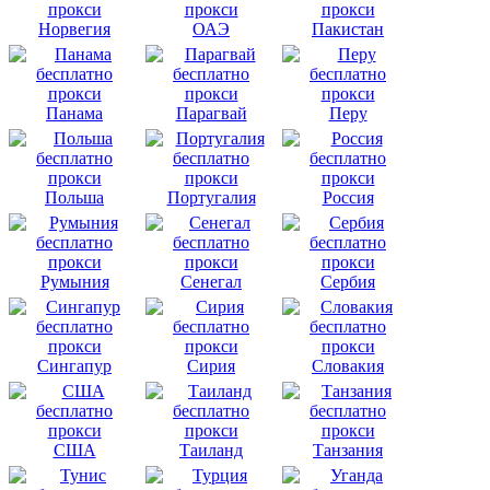
Норвегия
ОАЭ
Пакистан
Панама
Парагвай
Перу
Польша
Португалия
Россия
Румыния
Сенегал
Сербия
Сингапур
Сирия
Словакия
США
Таиланд
Танзания