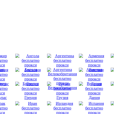
ир
Ангола
Аргентина
Армения
вия
Бразилия
Венгрия
Великобритания
урас
Греция
Грузия
Дания