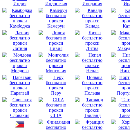
Индия
Индонезия
Иордания
Ир
Камбоджа
Камерун
Канада
Кат
Латвия
Ливия
Литва
Макед
Молдова
Монголия
Непал
Ниге
Парагвай
Перу
Польша
Порту
Словакия
США
Таиланд
Танз