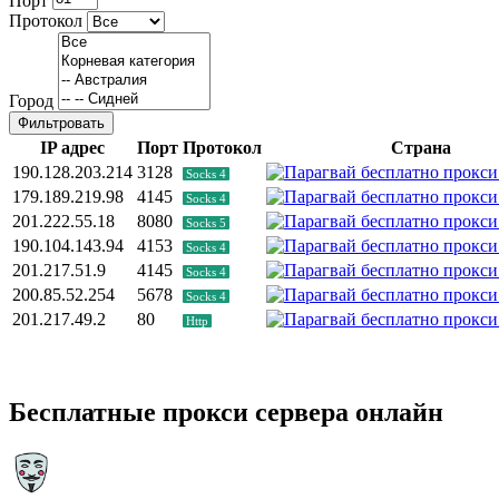
Порт
Протокол
Город
Фильтровать
IP адрес
Порт
Протокол
Страна
190.128.203.214
3128
Socks 4
179.189.219.98
4145
Socks 4
201.222.55.18
8080
Socks 5
190.104.143.94
4153
Socks 4
201.217.51.9
4145
Socks 4
200.85.52.254
5678
Socks 4
201.217.49.2
80
Http
Бесплатные прокси сервера онлайн