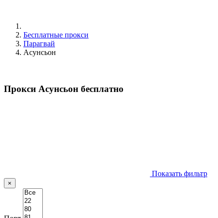
Бесплатные прокси
Парагвай
Асунсьон
Прокси Асунсьон бесплатно
Показать фильтр
×