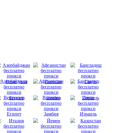
Азербайджан
Афганистан
Бангладеш
Венесуэла
Вьетнам
Гаити
Египет
Замбия
Израиль