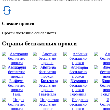
Свежие прокси
Прокси постоянно обновляются
Страны бесплатных прокси
Австралия
Австрия
Албания
Алж
Беларусь
Бельгия
Болгария
Боли
Гана
Гватемала
Германия
Гонд