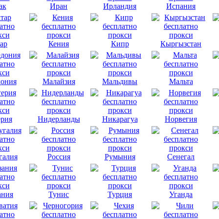
ак
Иран
Ирландия
Испания
ар
Кения
Кипр
Кыргызстан
ония
Малайзия
Мальдивы
Мальта
рия
Нидерланды
Никарагуа
Норвегия
галия
Россия
Румыния
Сенегал
ания
Тунис
Турция
Уганда