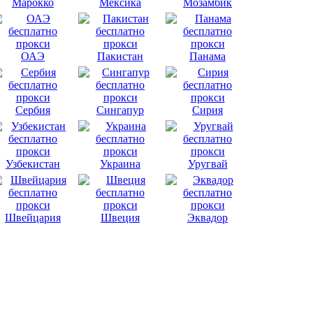
Марокко
Мексика
Мозамбик
ОАЭ
Пакистан
Панама
Сербия
Сингапур
Сирия
Узбекистан
Украина
Уругвай
Швейцария
Швеция
Эквадор