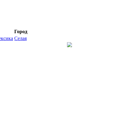
Город
ксика
Селая