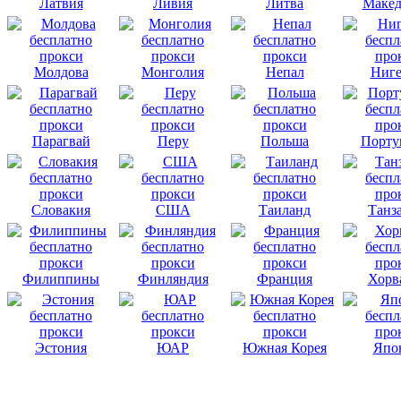
Латвия
Ливия
Литва
Макед
Молдова
Монголия
Непал
Ниге
Парагвай
Перу
Польша
Порту
Словакия
США
Таиланд
Танз
Филиппины
Финляндия
Франция
Хорв
Эстония
ЮАР
Южная Корея
Япо