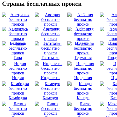
Страны бесплатных прокси
Австралия
Австрия
Албания
Алж
Беларусь
Бельгия
Болгария
Боли
Гана
Гватемала
Германия
Гонд
Индия
Индонезия
Иордания
Ир
Камбоджа
Камерун
Канада
Кат