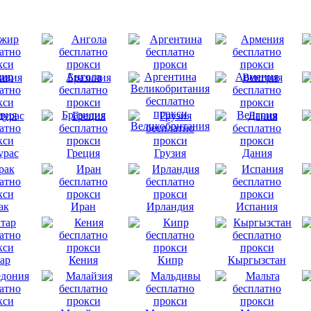
ир
Ангола
Аргентина
Армения
вия
Бразилия
Венгрия
Великобритания
урас
Греция
Грузия
Дания
ак
Иран
Ирландия
Испания
ар
Кения
Кипр
Кыргызстан