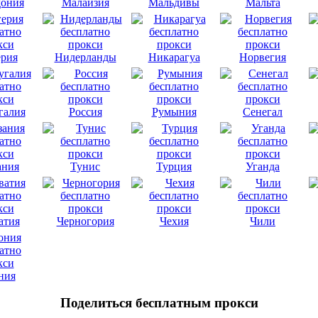
ония
Малайзия
Мальдивы
Мальта
рия
Нидерланды
Никарагуа
Норвегия
галия
Россия
Румыния
Сенегал
ания
Тунис
Турция
Уганда
атия
Черногория
Чехия
Чили
ния
Поделиться бесплатным прокси