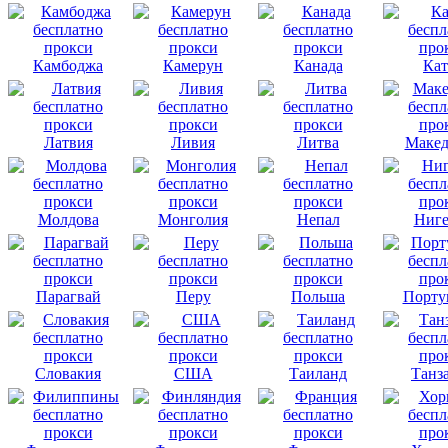
Камбоджа
Камерун
Канада
Кат
Латвия
Ливия
Литва
Макед
Молдова
Монголия
Непал
Ниге
Парагвай
Перу
Польша
Порту
Словакия
США
Таиланд
Танз