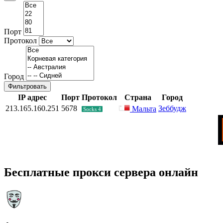
Порт
Протокол
Город
Фильтровать
IP адрес
Порт
Протокол
Страна
Город
213.165.160.251
5678
Зеббудж
Мальта
Socks 4
Бесплатные прокси сервера онлайн