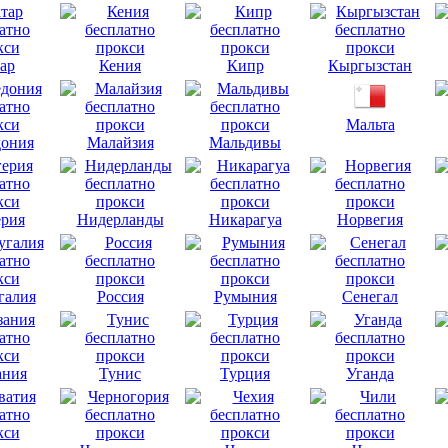
ар
Кения
Кипр
Кыргызстан
Мальта
ония
Малайзия
Мальдивы
рия
Нидерланды
Никарагуа
Норвегия
галия
Россия
Румыния
Сенегал
ания
Тунис
Турция
Уганда