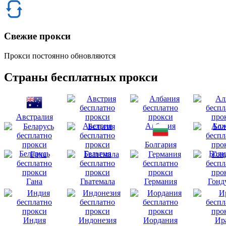
Свежие прокси
Прокси постоянно обновляются
Страны бесплатных прокси
Австралия
Австрия
Албания
Алж
Болгария
Беларусь
Бельгия
Боли
Гана
Гватемала
Германия
Гонд
Индия
Индонезия
Иордания
Ир