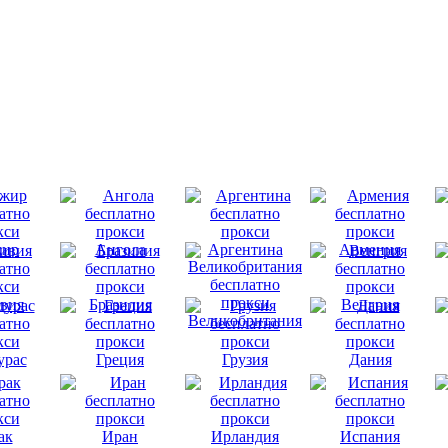
ир
Ангола
Аргентина
Армения
вия
Бразилия
Венгрия
Великобритания
урас
Греция
Грузия
Дания
ак
Иран
Ирландия
Испания