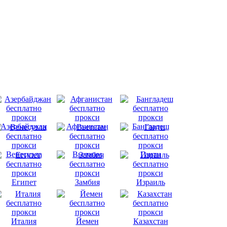
Азербайджан
Афганистан
Бангладеш
Венесуэла
Вьетнам
Гаити
Египет
Замбия
Израиль
Италия
Йемен
Казахстан