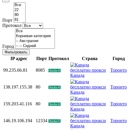
Порт
Протокол
Город
Фильтровать
IP адрес
Порт
Протокол
Страна
Город
99.235.66.81
8085
Торонто
Socks 4
Канада
138.197.155.38
80
Торонто
Socks 4
Канада
159.203.41.116
80
Торонто
Socks 4
Канада
146.19.106.194
12334
Торонто
Socks 5
Канада