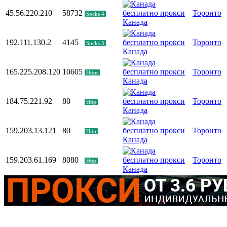
45.56.220.210
58732
Торонто
Socks 4
Канада
192.111.130.2
4145
Торонто
Socks 5
Канада
165.225.208.120
10605
Торонто
Https
Канада
184.75.221.92
80
Торонто
Http
Канада
159.203.13.121
80
Торонто
Http
Канада
159.203.61.169
8080
Торонто
Http
Канада