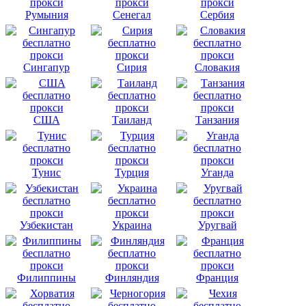
Румыния
Сенегал
Сербия
Сингапур
Сирия
Словакия
США
Таиланд
Танзания
Тунис
Турция
Уганда
Узбекистан
Украина
Уругвай
Филиппины
Финляндия
Франция