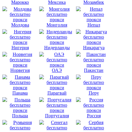
Марокко
Мексика
Мозамбик
Молдова
Монголия
Непал
Нигерия
Нидерланды
Никарагуа
Норвегия
ОАЭ
Пакистан
Панама
Парагвай
Перу
Польша
Португалия
Россия