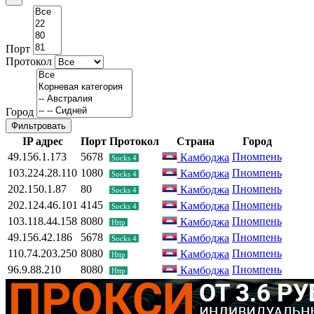
Порт
Протокол
Город
Фильтровать
IP адрес
Порт
Протокол
Страна
Город
49.156.1.173
5678
Пномпень
Камбоджа
Socks 4
103.224.28.110
1080
Пномпень
Камбоджа
Socks 4
202.150.1.87
80
Пномпень
Камбоджа
Socks 4
202.124.46.101
4145
Пномпень
Камбоджа
Socks 4
103.118.44.158
8080
Пномпень
Камбоджа
Http
49.156.42.186
5678
Пномпень
Камбоджа
Socks 4
110.74.203.250
8080
Пномпень
Камбоджа
Http
96.9.88.210
8080
Пномпень
Камбоджа
Http