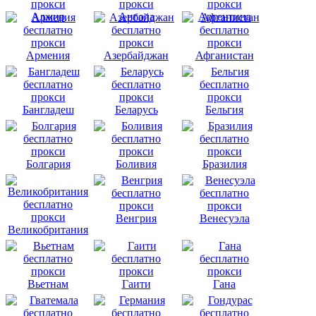
Алжир
Ангола
Аргентина
Армения
Азербайджан
Афганистан
Бангладеш
Беларусь
Бельгия
Болгария
Боливия
Бразилия
Венгрия
Венесуэла
Великобритания
Вьетнам
Гаити
Гана