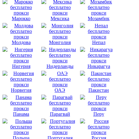
Марокко
Мексика
Мозамбик
Молдова
Монголия
Непал
Нигерия
Нидерланды
Никарагуа
Норвегия
ОАЭ
Пакистан
Панама
Парагвай
Перу
Польша
Португалия
Россия