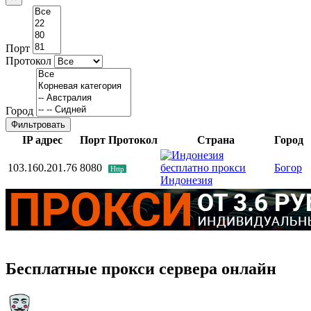
Порт
Протокол
Город
Фильтровать
IP адрес
Порт
Протокол
Страна
Город
103.160.201.76
8080
Богор
Http
Индонезия
Бесплатные прокси сервера онлайн