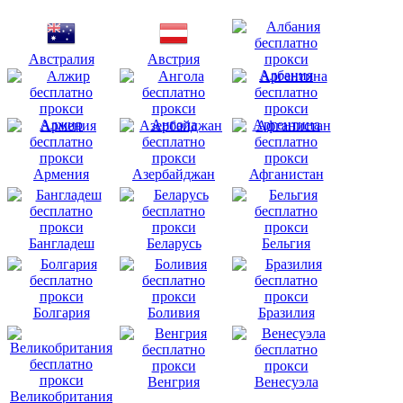
Австралия
Австрия
Албания
Алжир
Ангола
Аргентина
Армения
Азербайджан
Афганистан
Бангладеш
Беларусь
Бельгия
Болгария
Боливия
Бразилия
Венгрия
Венесуэла
Великобритания