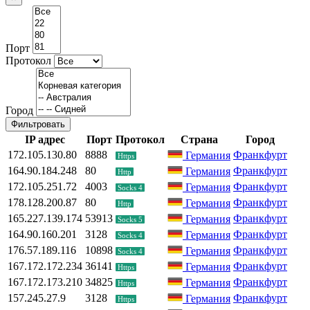
Порт
Протокол
Город
Фильтровать
IP адрес
Порт
Протокол
Страна
Город
172.105.130.80
8888
Франкфурт
Германия
Https
164.90.184.248
80
Франкфурт
Германия
Http
172.105.251.72
4003
Франкфурт
Германия
Socks 4
178.128.200.87
80
Франкфурт
Германия
Http
165.227.139.174
53913
Франкфурт
Германия
Socks 5
164.90.160.201
3128
Франкфурт
Германия
Socks 4
176.57.189.116
10898
Франкфурт
Германия
Socks 4
167.172.172.234
36141
Франкфурт
Германия
Https
167.172.173.210
34825
Франкфурт
Германия
Https
157.245.27.9
3128
Франкфурт
Германия
Https