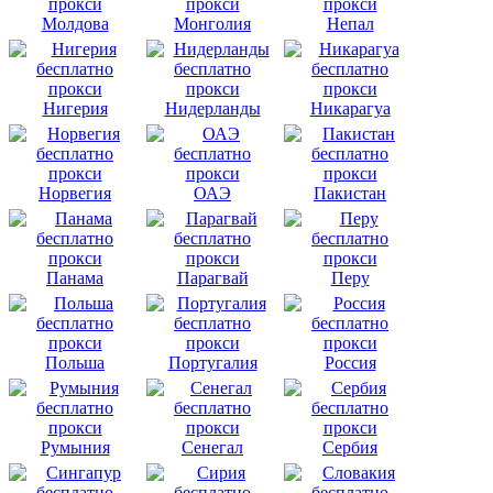
Молдова
Монголия
Непал
Нигерия
Нидерланды
Никарагуа
Норвегия
ОАЭ
Пакистан
Панама
Парагвай
Перу
Польша
Португалия
Россия
Румыния
Сенегал
Сербия