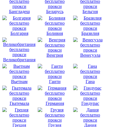
Бангладеш
Беларусь
Бельгия
Болгария
Боливия
Бразилия
Венгрия
Венесуэла
Великобритания
Вьетнам
Гаити
Гана
Гватемала
Германия
Гондурас
Греция
Грузия
Дания