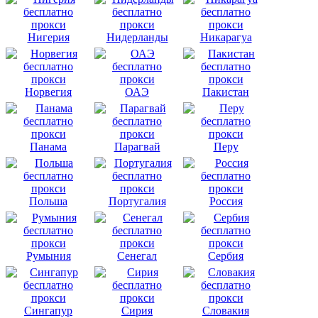
Нигерия
Нидерланды
Никарагуа
Норвегия
ОАЭ
Пакистан
Панама
Парагвай
Перу
Польша
Португалия
Россия
Румыния
Сенегал
Сербия
Сингапур
Сирия
Словакия