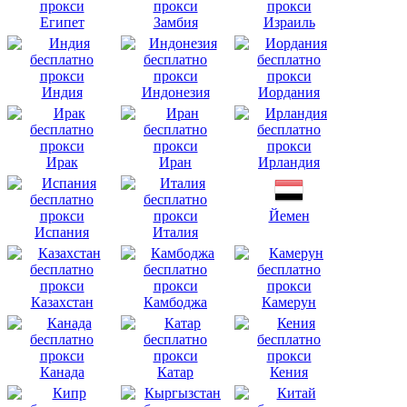
Египет
Замбия
Израиль
Индия
Индонезия
Иордания
Ирак
Иран
Ирландия
Йемен
Испания
Италия
Казахстан
Камбоджа
Камерун
Канада
Катар
Кения