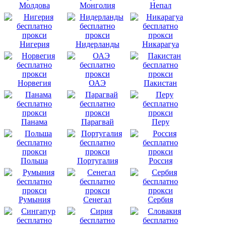
Молдова
Монголия
Непал
Нигерия
Нидерланды
Никарагуа
Норвегия
ОАЭ
Пакистан
Панама
Парагвай
Перу
Польша
Португалия
Россия
Румыния
Сенегал
Сербия