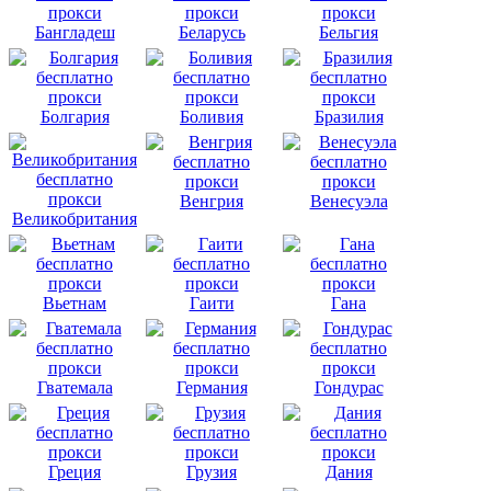
Бангладеш
Беларусь
Бельгия
Болгария
Боливия
Бразилия
Венгрия
Венесуэла
Великобритания
Вьетнам
Гаити
Гана
Гватемала
Германия
Гондурас
Греция
Грузия
Дания