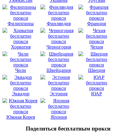
Узбекистан
Украина
Уругвай
Филиппины
Финляндия
Франция
Хорватия
Черногория
Чехия
Чили
Швейцария
Швеция
Эквадор
Эстония
ЮАР
Южная Корея
Япония
Поделиться бесплатным прокси