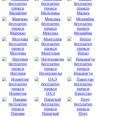
Малайзия
Мальдивы
Мальта
Марокко
Мексика
Мозамбик
Молдова
Монголия
Непал
Нигерия
Нидерланды
Никарагуа
Норвегия
ОАЭ
Пакистан
Панама
Парагвай
Перу