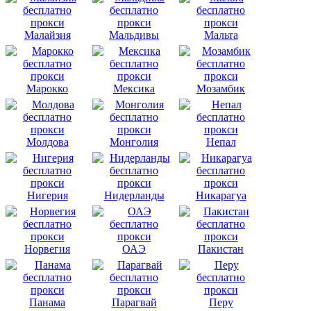
Малайзия
Мальдивы
Мальта
Марокко
Мексика
Мозамбик
Молдова
Монголия
Непал
Нигерия
Нидерланды
Никарагуа
Норвегия
ОАЭ
Пакистан
Панама
Парагвай
Перу