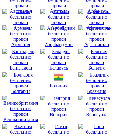
Австралия
Австрия
Албания
Алжир
Ангола
Аргентина
Армения
Азербайджан
Афганистан
Бангладеш
Беларусь
Бельгия
Боливия
Болгария
Бразилия
Венгрия
Венесуэла
Великобритания