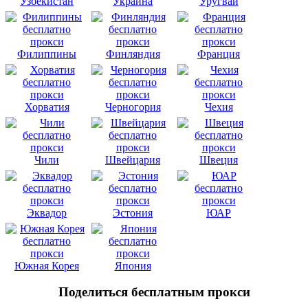
Узбекистан
Украина
Уругвай
Филиппины
Финляндия
Франция
Хорватия
Черногория
Чехия
Чили
Швейцария
Швеция
Эквадор
Эстония
ЮАР
Южная Корея
Япония
Поделиться бесплатным прокси