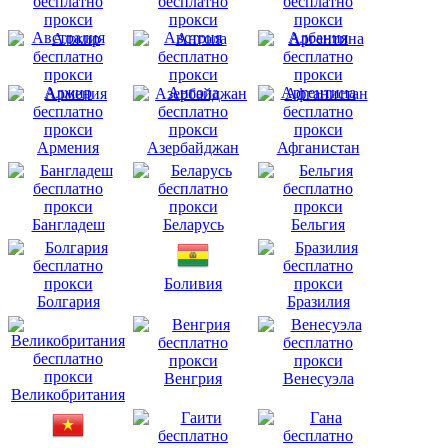
Австралия
Австрия
Албания
Алжир
Ангола
Аргентина
Армения
Азербайджан
Афганистан
Бангладеш
Беларусь
Бельгия
Боливия
Болгария
Бразилия
Венгрия
Венесуэла
Великобритания