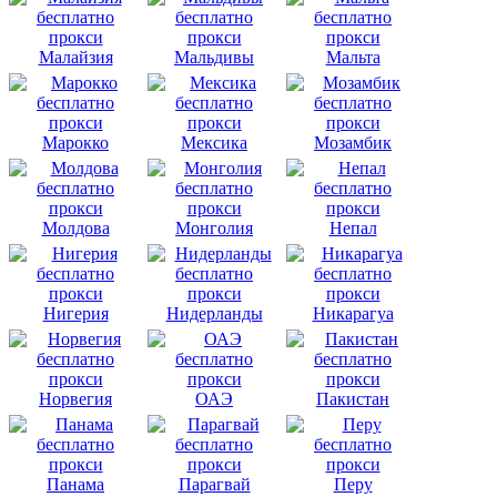
Малайзия
Мальдивы
Мальта
Марокко
Мексика
Мозамбик
Молдова
Монголия
Непал
Нигерия
Нидерланды
Никарагуа
Норвегия
ОАЭ
Пакистан
Панама
Парагвай
Перу