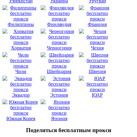
Узбекистан
Украина
Уругвай
Филиппины
Финляндия
Франция
Хорватия
Черногория
Чехия
Чили
Швейцария
Швеция
Эквадор
Эстония
ЮАР
Южная Корея
Япония
Поделиться бесплатным прокси