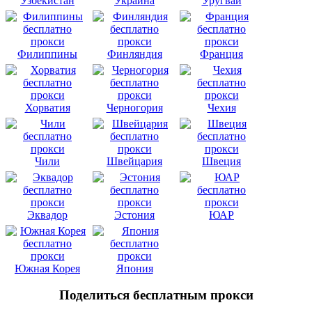
Узбекистан
Украина
Уругвай
Филиппины
Финляндия
Франция
Хорватия
Черногория
Чехия
Чили
Швейцария
Швеция
Эквадор
Эстония
ЮАР
Южная Корея
Япония
Поделиться бесплатным прокси