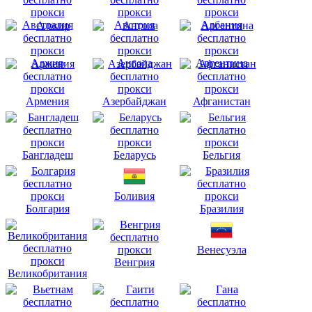
Австралия
Австрия
Албания
Алжир
Ангола
Аргентина
Армения
Азербайджан
Афганистан
Бангладеш
Беларусь
Бельгия
Боливия
Болгария
Бразилия
Венесуэла
Венгрия
Великобритания