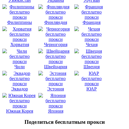
Узбекистан
Украина
Уругвай
Филиппины
Финляндия
Франция
Хорватия
Черногория
Чехия
Чили
Швейцария
Швеция
Эквадор
Эстония
ЮАР
Южная Корея
Япония
Поделиться бесплатным прокси