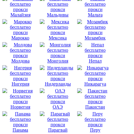
Малайзия
Мальдивы
Мальта
Марокко
Мексика
Мозамбик
Молдова
Монголия
Непал
Нигерия
Нидерланды
Никарагуа
Норвегия
ОАЭ
Пакистан
Панама
Парагвай
Перу