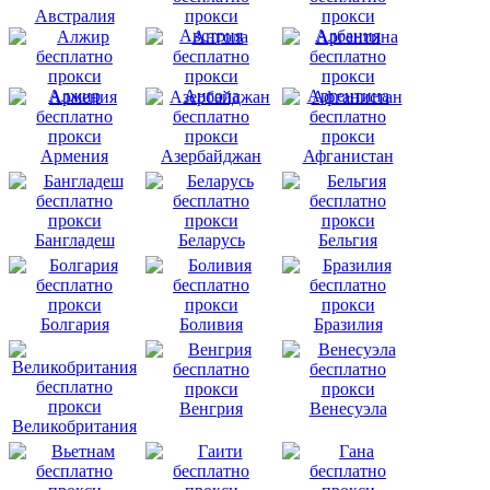
Австралия
Австрия
Албания
Алжир
Ангола
Аргентина
Армения
Азербайджан
Афганистан
Бангладеш
Беларусь
Бельгия
Болгария
Боливия
Бразилия
Венгрия
Венесуэла
Великобритания