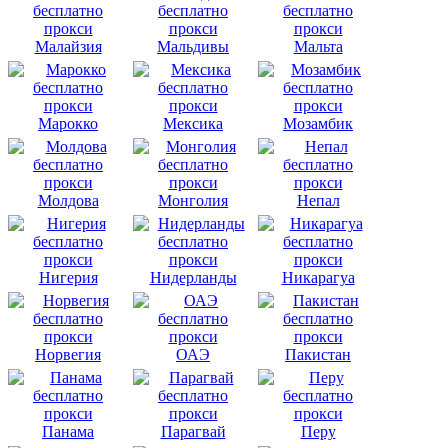
Малайзия
Мальдивы
Мальта
Марокко
Мексика
Мозамбик
Молдова
Монголия
Непал
Нигерия
Нидерланды
Никарагуа
Норвегия
ОАЭ
Пакистан
Панама
Парагвай
Перу