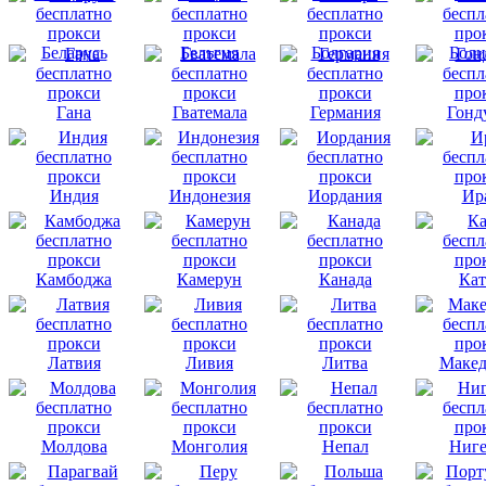
Беларусь
Бельгия
Болгария
Боли
Гана
Гватемала
Германия
Гонд
Индия
Индонезия
Иордания
Ир
Камбоджа
Камерун
Канада
Кат
Латвия
Ливия
Литва
Макед
Молдова
Монголия
Непал
Ниге