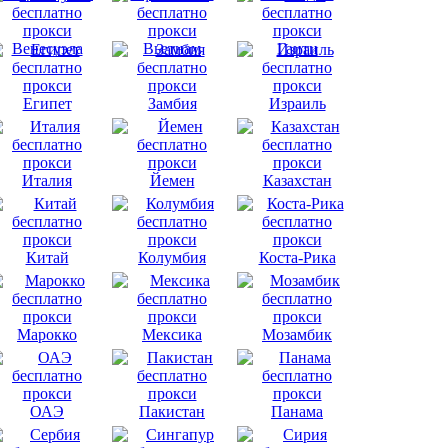
Венесуэла
Вьетнам
Гаити
Египет
Замбия
Израиль
Италия
Йемен
Казахстан
Китай
Колумбия
Коста-Рика
Марокко
Мексика
Мозамбик
ОАЭ
Пакистан
Панама