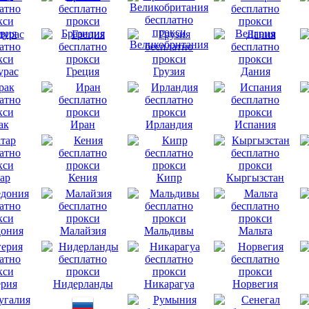
вия
Бразилия
Венгрия
Великобритания
урас
Греция
Грузия
Дания
ак
Иран
Ирландия
Испания
ар
Кения
Кипр
Кыргызстан
ония
Малайзия
Мальдивы
Мальта
рия
Нидерланды
Никарагуа
Норвегия