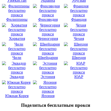
Узбекистан
Украина
Уругвай
Филиппины
Финляндия
Франция
Хорватия
Черногория
Чехия
Чили
Швейцария
Швеция
Эквадор
Эстония
ЮАР
Южная Корея
Япония
Поделиться бесплатным прокси