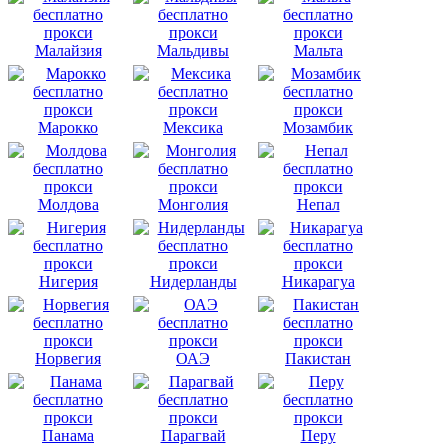
Малайзия
Мальдивы
Мальта
Марокко
Мексика
Мозамбик
Молдова
Монголия
Непал
Нигерия
Нидерланды
Никарагуа
Норвегия
ОАЭ
Пакистан
Панама
Парагвай
Перу