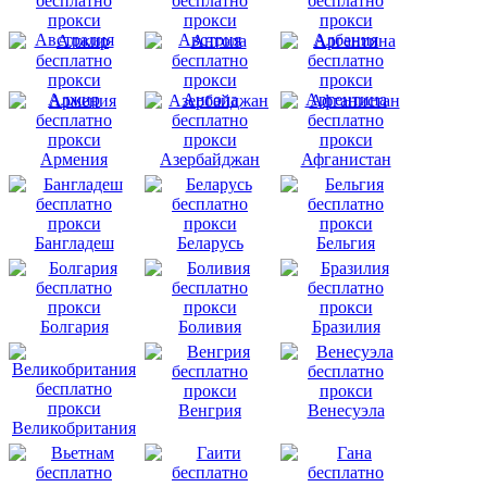
Австралия
Австрия
Албания
Алжир
Ангола
Аргентина
Армения
Азербайджан
Афганистан
Бангладеш
Беларусь
Бельгия
Болгария
Боливия
Бразилия
Венгрия
Венесуэла
Великобритания